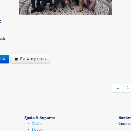
€
ock
Add
View my cart
←
1
Ajuda & Suporte
Horár
Clube
Quart
Fotos