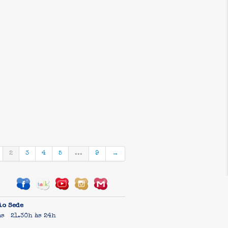
2
3
4
5
...
9
→
io Sede
as 21.30h às 24h