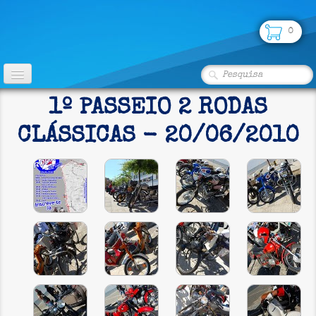
0
INÍCIO
1º PASSEIO 2 RODAS
CLUBE
CLÁSSICAS - 20/06/2010
FOTOS
▼
LOJA
PARCERIAS
SEGUROS
CONTATO
CLASSIFICADOS