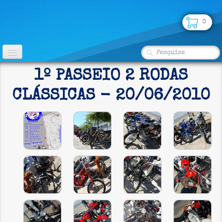
0
INÍCIO
1º PASSEIO 2 RODAS
CLUBE
CLÁSSICAS - 20/06/2010
FOTOS
▼
LOJA
PARCERIAS
SEGUROS
CONTATO
CLASSIFICADOS