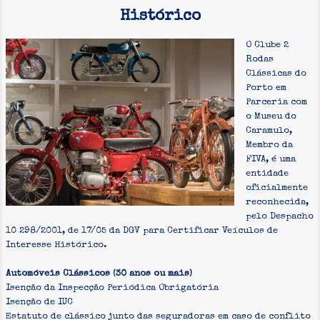
Histórico
PARCERIAS
O Clube 2
SEGUROS
Rodas
Clássicas do
CONTATO
Porto em
Parceria com
CLASSIFICADOS
o Museu do
Caramulo,
INSCRIÇÃO
Membro da
FIVA, é uma
entidade
oficialmente
reconhecida,
pelo Despacho
10 298/2001, de 17/05 da DGV para Certificar Veículos de
Interesse Histórico.
Automóveis Clássicos (30 anos ou mais)
Isenção da Inspecção Periódica Obrigatória
Isenção de IUC
Estatuto de clássico junto das seguradoras em caso de conflito