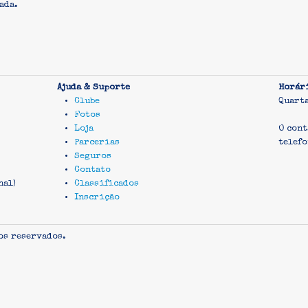
ada.
Ajuda & Suporte
Horár
Clube
Quart
Fotos
Loja
O cont
Parcerias
telefo
Seguros
Contato
nal)
Classificados
Inscrição
os reservados.