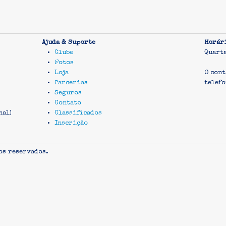
Ajuda & Suporte
Horár
Clube
Quart
Fotos
Loja
O cont
Parcerias
telefo
Seguros
Contato
nal)
Classificados
Inscrição
os reservados.