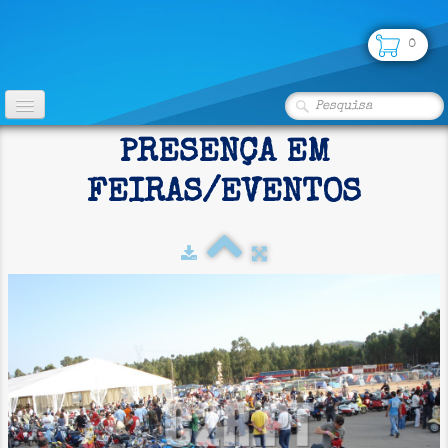
0
INÍCIO
PRESENÇA EM
CLUBE
FEIRAS/EVENTOS
FOTOS
▼
LOJA
PARCERIAS
SEGUROS
CONTATO
CLASSIFICADOS