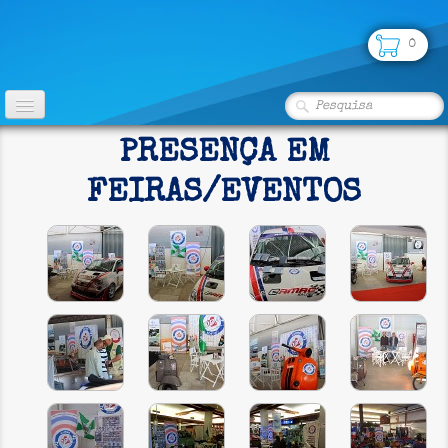
0
INÍCIO
PRESENÇA EM
CLUBE
FEIRAS/EVENTOS
FOTOS
▼
LOJA
PARCERIAS
SEGUROS
CONTATO
CLASSIFICADOS